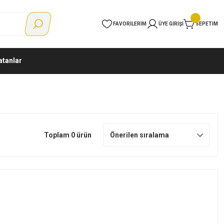
FAVORILERIM
ÜYE GIRIŞI
SEPETIM
atanlar
Toplam 0 ürün