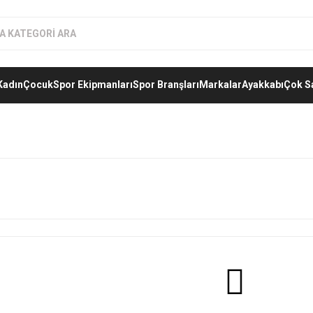
Kadın
Çocuk
Spor Ekipmanları
Spor Branşları
Markalar
Ayakkabı
Çok S